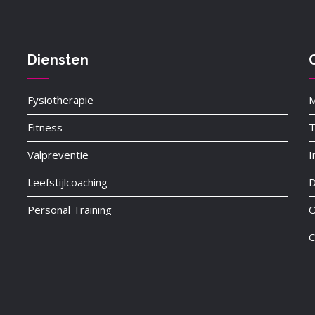
Diensten
Fysiotherapie
M
Fitness
Valpreventie
I
Leefstijlcoaching
D
Personal Training
C