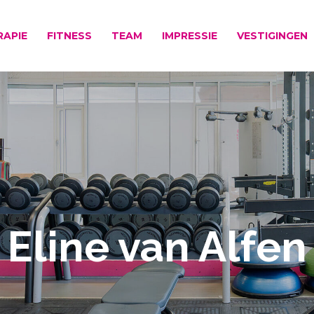
RAPIE
FITNESS
TEAM
IMPRESSIE
VESTIGINGEN
Eline van Alfen