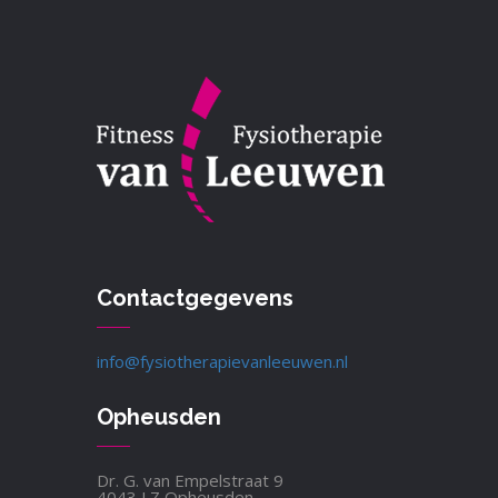
Contactgegevens
info@fysiotherapievanleeuwen.nl
Opheusden
Dr. G. van Empelstraat 9
4043 LZ Opheusden