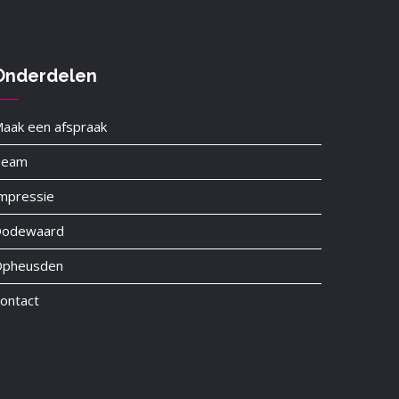
Onderdelen
aak een afspraak
Team
mpressie
odewaard
Opheusden
ontact