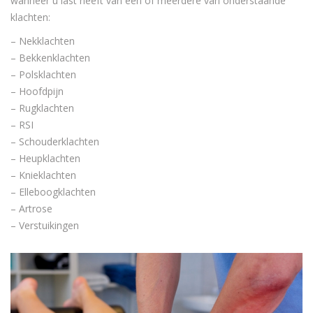
wanneer u last heeft van een of meerdere van onderstaande
klachten:
– Nekklachten
– Bekkenklachten
– Polsklachten
– Hoofdpijn
– Rugklachten
– RSI
– Schouderklachten
– Heupklachten
– Knieklachten
– Elleboogklachten
– Artrose
– Verstuikingen