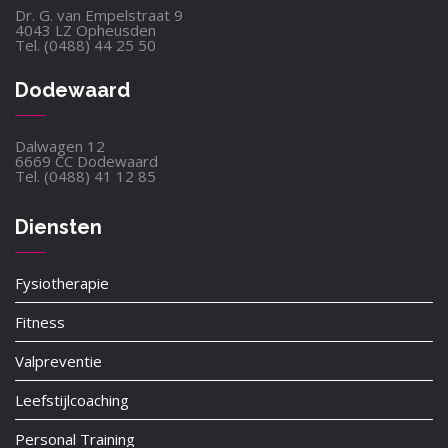
Dr. G. van Empelstraat 9
4043 LZ Opheusden
Tel. (0488) 44 25 50
Dodewaard
Dalwagen 12
6669 CC Dodewaard
Tel. (0488) 41 12 85
Diensten
Fysiotherapie
Fitness
Valpreventie
Leefstijlcoaching
Personal Training